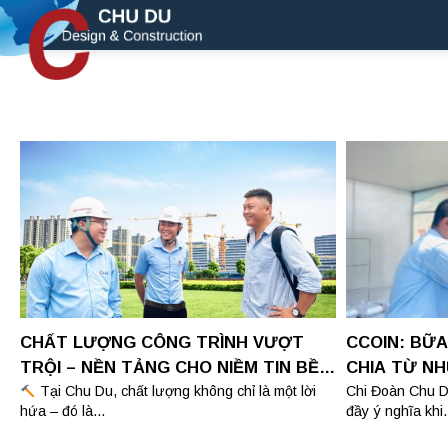
Skip
to
content
CHẤT LƯỢNG CÔNG TRÌNH VƯỢT
CCOIN: BỮ
TRỘI – NỀN TẢNG CHO NIỀM TIN BỀN
CHIA TỪ N
VỮNG
Tại Chu Du, chất lượng không chỉ là một lời
Chi Đoàn Chu D
hứa – đó là...
đầy ý nghĩa khi.