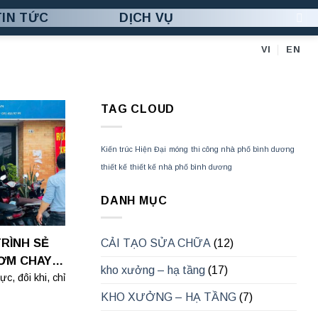
TIN TỨC
DỊCH VỤ
VI
EN
TAG CLOUD
Kiến trúc Hiện Đại
móng
thi công nhà phố bình dương
thiết kế
thiết kế nhà phố bình dương
DANH MỤC
TRÌNH SẺ
CẢI TẠO SỬA CHỮA
(12)
ƠM CHAY
kho xưởng – hạ tầng
(17)
c, đôi khi, chỉ
KHO XƯỞNG – HẠ TẦNG
(7)