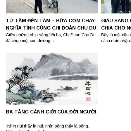
TỪ TÂM ĐẾN TÂM – BỮA CƠM CHAY
GIÀU SANG
NGHĨA TÌNH CÙNG CHI ĐOÀN CHU DU
CHIA CHO N
PHÚC CHO 
Giữa những nhịp sống hối hả, Chi Đoàn Chu Du
Đây là một câu
đã chọn một con đường...
cách nhìn nhận.
BA TẦNG CẢNH GIỚI CỦA ĐỜI NGƯỜI
“Nhìn núi thấy là núi, nhìn sông thấy là sông.