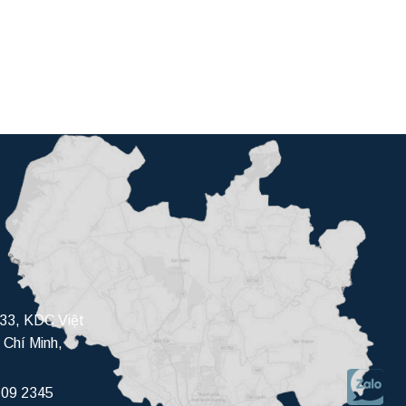
33, KDC Việt
 Chí Minh,
709 2345