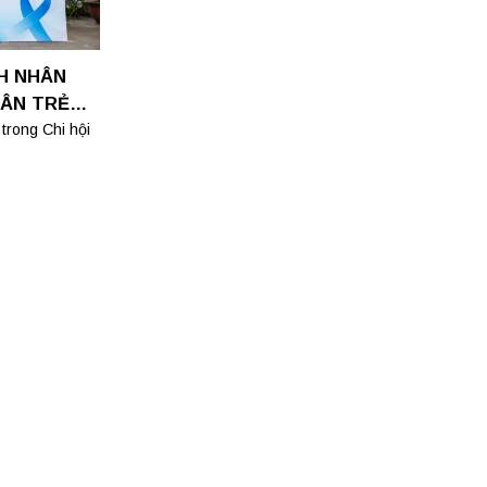
H NHÂN
HÂN TRẺ
trong Chi hội