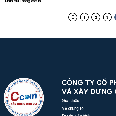
Nhìn núi không còn là...
1
2
3
CÔNG TY CỔ P
VÀ XÂY DỰNG 
Giới thiệu
Về chúng tôi