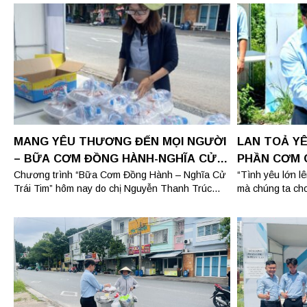
MANG YÊU THƯƠNG ĐẾN MỌI NGƯỜI
LAN TOẢ Y
– BỮA CƠM ĐỒNG HÀNH-NGHĨA CỬ
PHẦN CƠM 
TRÁI TIM
Chương trình “Bữa Cơm Đồng Hành – Nghĩa Cử
“Tình yêu lớn l
Trái Tim” hôm nay do chị Nguyễn Thanh Trúc...
mà chúng ta cho