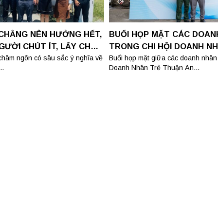
 CHẲNG NÊN HƯỞNG HẾT,
BUỔI HỌP MẶT CÁC DOAN
GƯỜI CHÚT ÍT, LẤY CHÚT
TRONG CHI HỘI DOANH N
MÌNH
THUẬN AN
 châm ngôn có sâu sắc ý nghĩa về
Buổi họp mặt giữa các doanh nhân 
..
Doanh Nhân Trẻ Thuận An...