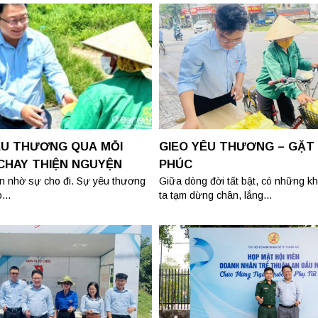
ÊU THƯƠNG QUA MỖI
GIEO YÊU THƯƠNG – GẶT
CHAY THIỆN NGUYỆN
PHÚC
ên nhờ sự cho đi. Sự yêu thương
Giữa dòng đời tất bật, có những 
...
ta tạm dừng chân, lắng...