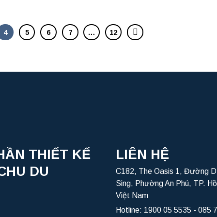
4
5
6
7
…
12
HẦN THIẾT KẾ
LIÊN HỆ
CHU DU
C182, The Oasis 1, Đường D
Sing, Phường An Phú, TP. Hồ
Việt Nam
Hotline:
1900 05 5535
-
085 