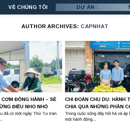
VỀ CHÚNG TÔI
DỰ ÁN
AUTHOR ARCHIVES:
CAPNHAT
A CƠM ĐỒNG HÀNH – SẺ
CHI ĐOÀN CHU DU: HÀNH 
HỮNG ĐIỀU NHO NHỎ
CHIA QUA NHỮNG PHẦN C
ĐẦY TÂM HUYẾT
u đã có một ngày Thứ Tư tràn
Trong cuộc sống đầy hối hả và áp lự
..
một hành động...