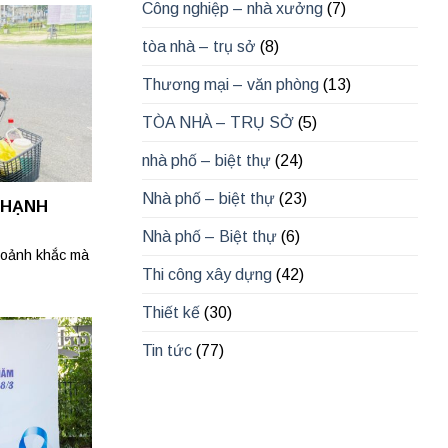
Công nghiệp – nhà xưởng
(7)
tòa nhà – trụ sở
(8)
Thương mại – văn phòng
(13)
TÒA NHÀ – TRỤ SỞ
(5)
nhà phố – biệt thự
(24)
Nhà phố – biệt thự
(23)
 HẠNH
Nhà phố – Biệt thự
(6)
khoảnh khắc mà
Thi công xây dựng
(42)
Thiết kế
(30)
Tin tức
(77)