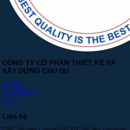
CÔNG TY CỔ PHẦN THIẾT KẾ VÀ
XÂY DỰNG CHU DU
Giới thiệu
Về chúng tôi
Dự án điển hình
Tin tức
Dịch vụ
Liên hệ
C182, The Oasis 1, Đường D33, KDC Việt Sing, Phường An