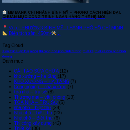
MB BANK CHI NHÁNH BÌNH MỸ – PHONG CÁCH HIỆN ĐẠI,
CHUẨN MỰC CÔNG TRÌNH NGÂN HÀNG THẾ HỆ MỚI
Vị trí: PHƯỜNG BÌNH MỸ, THÀNH PHỐ HỒ CHÍ MINH
Diện tích sàn: 450m²
...
Tag Cloud
Kiến trúc Hiện Đại
móng
thi công nhà phố bình dương
thiết kế
thiết kế nhà phố bình
dương
Danh mục
CẢI TẠO SỬA CHỮA
(12)
kho xưởng – hạ tầng
(17)
KHO XƯỞNG – HẠ TẦNG
(7)
Công nghiệp – nhà xưởng
(7)
tòa nhà – trụ sở
(8)
Thương mại – văn phòng
(13)
TÒA NHÀ – TRỤ SỞ
(5)
nhà phố – biệt thự
(24)
Nhà phố – biệt thự
(23)
Nhà phố – Biệt thự
(6)
Thi công xây dựng
(42)
Thiết kế
(30)