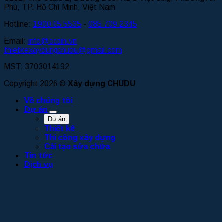
Phú, TP. Hồ Chí Minh, Việt Nam
Hotline:
1900 05 5535
-
085 709 2345
Email:
info@ccoin.vn
thietkexaydungchudu@gmail.com
MST: 3703014192
Copyright 2026 ©
Xây dựng CHUDU
Về chúng tôi
Dự án
Dự án
Thiết kế
Thi công xây dựng
Cải tạo sửa chữa
Tin tức
Dịch vụ