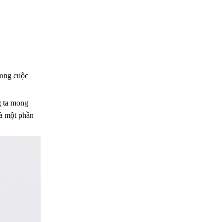
rong cuộc
g ta mong
à một phần