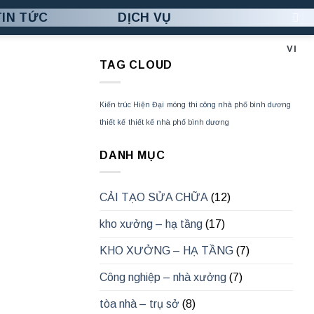
TIN TỨC
DỊCH VỤ
VI
TAG CLOUD
Kiến trúc Hiện Đại
móng
thi công nhà phố bình dương
thiết kế
thiết kế nhà phố bình dương
DANH MỤC
CẢI TẠO SỬA CHỮA
(12)
kho xưởng – hạ tầng
(17)
KHO XƯỞNG – HẠ TẦNG
(7)
Công nghiệp – nhà xưởng
(7)
tòa nhà – trụ sở
(8)