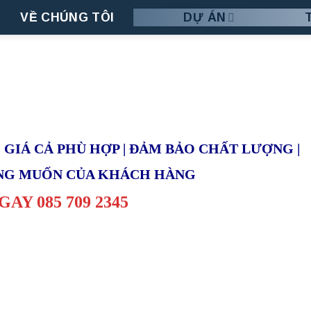
VỀ CHÚNG TÔI
DỰ ÁN
| GIÁ CẢ PHÙ HỢP | ĐẢM BẢO CHẤT LƯỢNG |
NG MUỐN CỦA KHÁCH HÀNG
GAY 085 709 2345