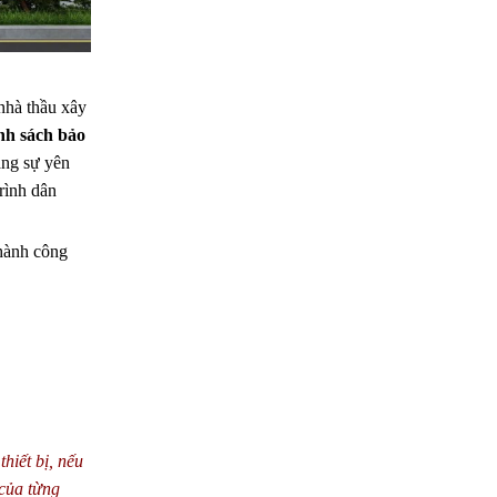
 nhà thầu xây
nh sách bảo
àng sự yên
trình dân
 hành công
hiết bị, nếu
 của từng