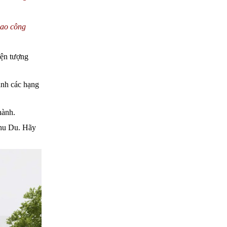
iao công
iện tượng
hành các hạng
hành.
Chu Du. Hãy