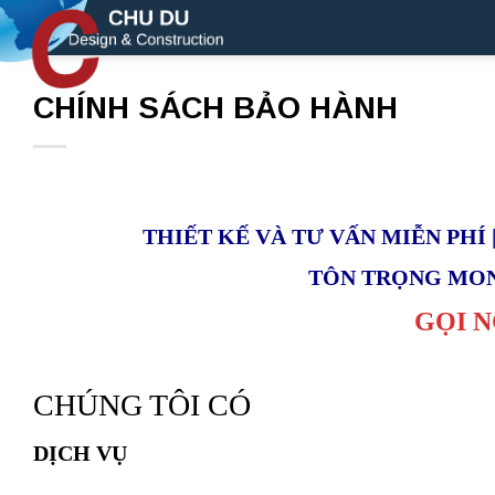
Skip
to
content
CHÍNH SÁCH BẢO HÀNH
THIẾT KẾ VÀ TƯ VẤN MIỄN PHÍ 
TÔN TRỌNG MO
GỌI N
CHÚNG TÔI CÓ
DỊCH VỤ