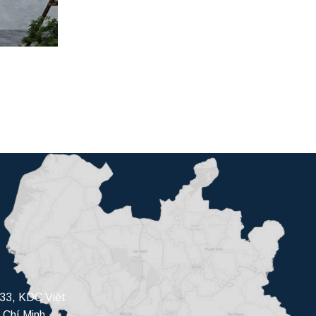
33, KDC Việt
 Chí Minh,