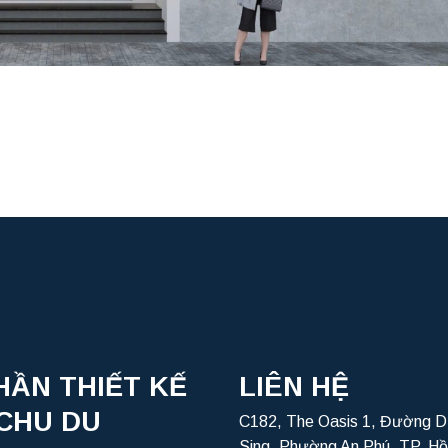
HẦN THIẾT KẾ
LIÊN HỆ
CHU DU
C182, The Oasis 1, Đường D
Sing, Phường An Phú, TP. Hồ