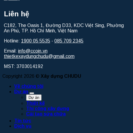
Liên hệ
C182, The Oasis 1, Đường D33, KDC Việt Sing, Phường
An Phú, TP. Hồ Chí Minh, Việt Nam
Hotline:
1900 05 5535
-
085 709 2345
Email:
info@ccoin.vn
thietkexaydungchudu@gmail.com
MST: 3703014192
Copyright 2026 ©
Xây dựng CHUDU
Về chúng tôi
Dự án
Dự án
Thiết kế
Thi công xây dựng
Cải tạo sửa chữa
Tin tức
Dịch vụ