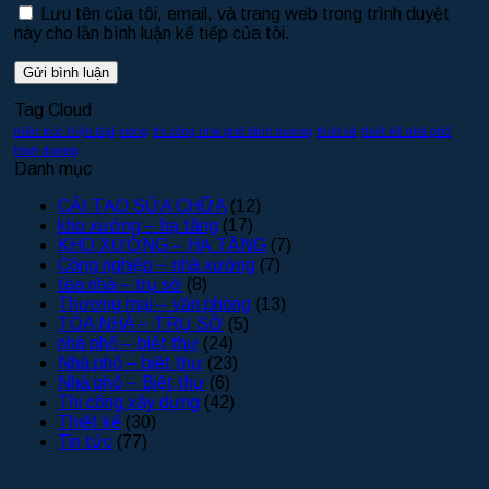
Lưu tên của tôi, email, và trang web trong trình duyệt
này cho lần bình luận kế tiếp của tôi.
Tag Cloud
Kiến trúc Hiện Đại
móng
thi công nhà phố bình dương
thiết kế
thiết kế nhà phố
bình dương
Danh mục
CẢI TẠO SỬA CHỮA
(12)
kho xưởng – hạ tầng
(17)
KHO XƯỞNG – HẠ TẦNG
(7)
Công nghiệp – nhà xưởng
(7)
tòa nhà – trụ sở
(8)
Thương mại – văn phòng
(13)
TÒA NHÀ – TRỤ SỞ
(5)
nhà phố – biệt thự
(24)
Nhà phố – biệt thự
(23)
Nhà phố – Biệt thự
(6)
Thi công xây dựng
(42)
Thiết kế
(30)
Tin tức
(77)