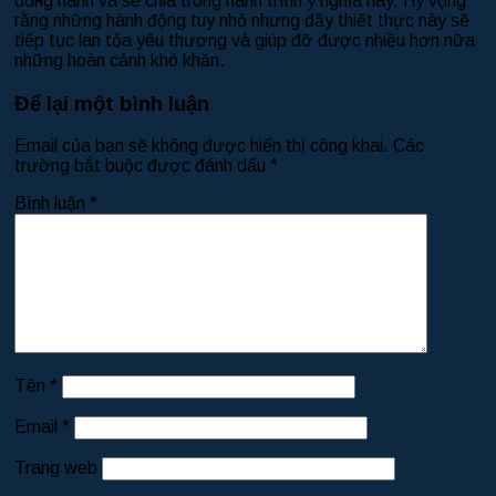
đồng hành và sẻ chia trong hành trình ý nghĩa này. Hy vọng
rằng những hành động tuy nhỏ nhưng đầy thiết thực này sẽ
tiếp tục lan tỏa yêu thương và giúp đỡ được nhiều hơn nữa
những hoàn cảnh khó khăn.
Để lại một bình luận
Email của bạn sẽ không được hiển thị công khai.
Các
trường bắt buộc được đánh dấu
*
Bình luận
*
Tên
*
Email
*
Trang web